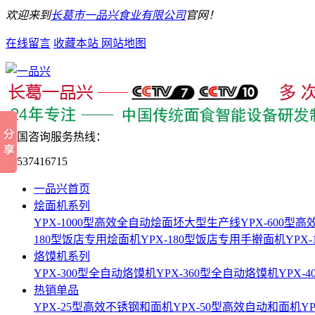
欢迎来到
长葛市一品兴食业有限公司
官网！
在线留言
收藏本站
网站地图
全国咨询服务热线：
15537416715
一品兴首页
烩面机系列
YPX-1000型高效全自动烩面坯大型生产线
YPX-600
180型饭店专用烩面机
YPX-180型饭店专用手擀面机
YPX
烙馍机系列
YPX-300型全自动烙馍机
YPX-360型全自动烙馍机
YPX-
热销单品
YPX-25型高效不锈钢和面机
YPX-50型高效自动和面机
Y