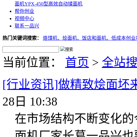
面机
YPX-450型高效自动揉面机
帮你创业
视频中心
联系一品兴
热门关键词搜索：
烙馍机、
烩面机、
饭店和面机、
低成本创业
当前位置：
首页
>
全站
[行业资讯]做精致烩面坯
28日 10:38
在市场结构不断变化的
面机厂家长葛一品兴也