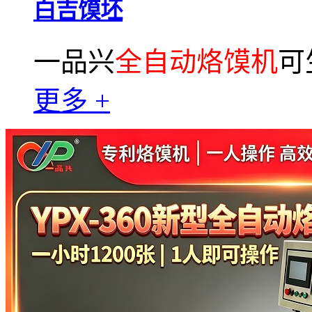
白吉馍坯
一品兴
全自动烙馍机
可
更多 +