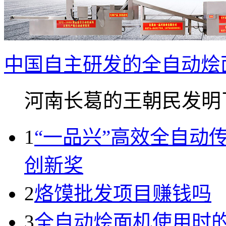
中国自主研发的全自动烩
河南长葛的王朝民发明了.
1
“一品兴”高效全自动
创新奖
2
烙馍批发项目赚钱吗
3
全自动烩面机使用时