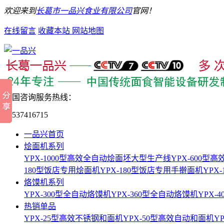
欢迎来到
长葛市一品兴食业有限公司
官网！
在线留言
收藏本站
网站地图
全国咨询服务热线：
15537416715
一品兴首页
烩面机系列
YPX-1000型高效全自动烩面坯大型生产线
YPX-600
180型饭店专用烩面机
YPX-180型饭店专用手擀面机
YPX
烙馍机系列
YPX-300型全自动烙馍机
YPX-360型全自动烙馍机
YPX-
热销单品
YPX-25型高效不锈钢和面机
YPX-50型高效自动和面机
Y