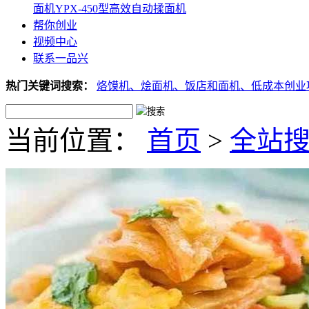
面机
YPX-450型高效自动揉面机
帮你创业
视频中心
联系一品兴
热门关键词搜索：
烙馍机、
烩面机、
饭店和面机、
低成本创业
当前位置：
首页
>
全站