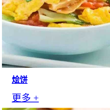
烩饼
更多 +