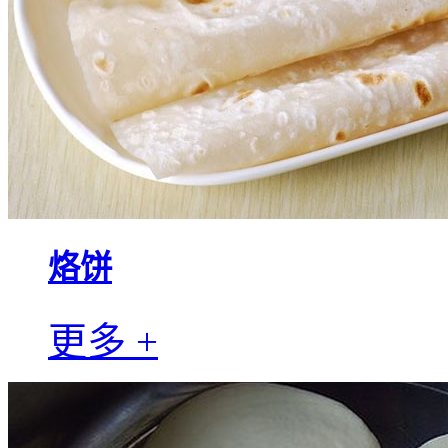
烙饼
更多 +