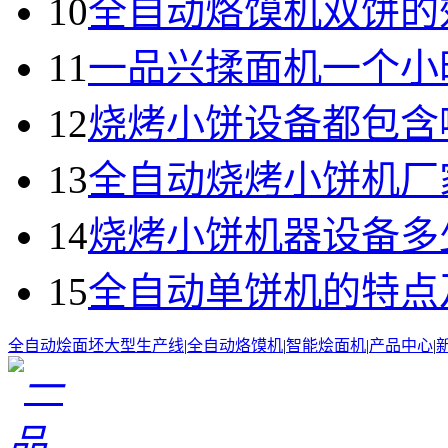
10
全自动烙馍机双饼的
11
一品兴揉面机一个小
12
烧烤小饼设备都包含
13
全自动烧烤小饼机厂
14
烧烤小饼机器设备多
15
全自动单饼机的特点
全自动烩面坯大型生产线
|
全自动烙馍机
|
智能烩面机
|
产品中心
|