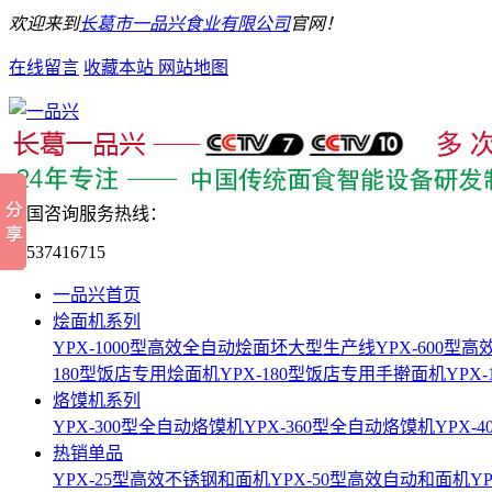
欢迎来到
长葛市一品兴食业有限公司
官网！
在线留言
收藏本站
网站地图
全国咨询服务热线：
15537416715
一品兴首页
烩面机系列
YPX-1000型高效全自动烩面坯大型生产线
YPX-600
180型饭店专用烩面机
YPX-180型饭店专用手擀面机
YPX
烙馍机系列
YPX-300型全自动烙馍机
YPX-360型全自动烙馍机
YPX-
热销单品
YPX-25型高效不锈钢和面机
YPX-50型高效自动和面机
Y