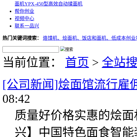
面机
YPX-450型高效自动揉面机
帮你创业
视频中心
联系一品兴
热门关键词搜索：
烙馍机、
烩面机、
饭店和面机、
低成本创业
当前位置：
首页
>
全站
[公司新闻]烩面馆流行雇
08:42
质量好价格实惠的烩面
兴】中国特色面食智能装