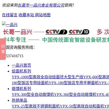
欢迎来到
长葛市一品兴食业有限公司
官网！
在线留言
收藏本站
网站地图
全国咨询服务热线：
15537416715
一品兴首页
烩面机系列
YPX-1000型高效全自动烩面坯大型生产线
YPX-600
180型饭店专用烩面机
YPX-180型饭店专用手擀面机
YPX
烙馍机系列
YPX-300型全自动烙馍机
YPX-360型全自动烙馍机
YPX-
热销单品
YPX-25型高效不锈钢和面机
YPX-50型高效自动和面机
Y