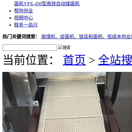
面机
YPX-450型高效自动揉面机
帮你创业
视频中心
联系一品兴
热门关键词搜索：
烙馍机、
烩面机、
饭店和面机、
低成本创业
当前位置：
首页
>
全站