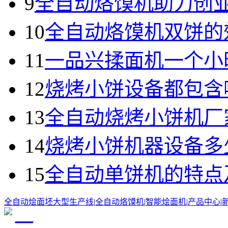
9
全自动烙馍机助力创
10
全自动烙馍机双饼的
11
一品兴揉面机一个小
12
烧烤小饼设备都包含
13
全自动烧烤小饼机厂
14
烧烤小饼机器设备多
15
全自动单饼机的特点
全自动烩面坯大型生产线
|
全自动烙馍机
|
智能烩面机
|
产品中心
|