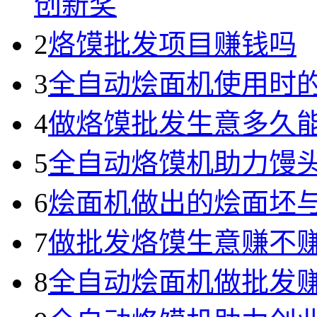
创新奖
2
烙馍批发项目赚钱吗
3
全自动烩面机使用时
4
做烙馍批发生意多久
5
全自动烙馍机助力馒
6
烩面机做出的烩面坯
7
做批发烙馍生意赚不
8
全自动烩面机做批发