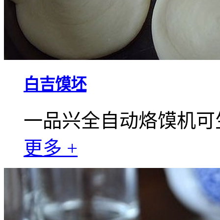
白吉馍坯
一品兴全自动烙馍机可
更多 +