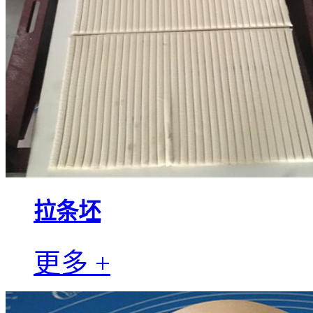
拉条坯
更多 +