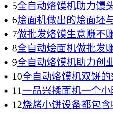
5
全自动烙馍机助力馒
6
烩面机做出的烩面坯
7
做批发烙馍生意赚不
8
全自动烩面机做批发
9
全自动烙馍机助力创
10
全自动烙馍机双饼的
11
一品兴揉面机一个小
12
烧烤小饼设备都包含