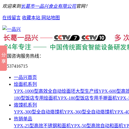
欢迎来到
长葛市一品兴食业有限公司
官网！
在线留言
收藏本站
网站地图
全国咨询服务热线：
15537416715
一品兴首页
烩面机系列
YPX-1000型高效全自动烩面坯大型生产线
YPX-600
180型饭店专用烩面机
YPX-180型饭店专用手擀面机
YPX
烙馍机系列
YPX-300型全自动烙馍机
YPX-360型全自动烙馍机
YPX-
热销单品
YPX-25型高效不锈钢和面机
YPX-50型高效自动和面机
Y