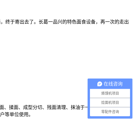
装箱，终于寄出去了。长葛一品兴的特色面食设备，再一次的走出
在线咨询
烙馍机项目
烩面机项目
面、揉面、成型分切、残面清理、抹油于一体；可以制作烩
零配件咨询
户等单位使用。