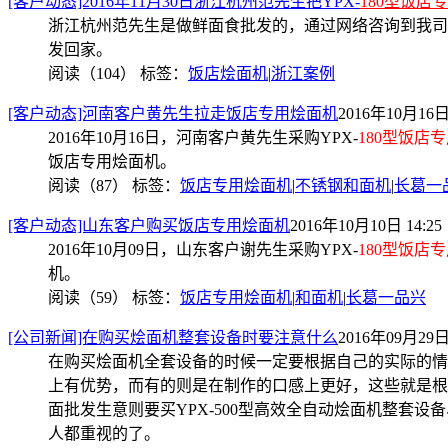
[客户动态]2016年11月30日浙江杭州范先生把YPX-
180型饭店
浙江杭州范先生是做鲜面食批发的，通过网络咨询到我司
发回家。
阅读（104）
标签：
饭店烩面机
|
浙江案例
[客户动态]河南客户黄先生拉走饭店专用烩面机
2016年10月16日 
2016年10月16日，河南客户黄先生采购YPX-
180型饭店
饭店专用烩面机。
阅读（87）
标签：
饭店专用烩面机
|
不锈钢和面机
|
长葛一
[客户动态]山东客户购买饭店专用烩面机
2016年10月10日 14:25
2016年10月09日，山东客户谢先生采购YPX-
180型饭店
机。
阅读（59）
标签：
饭店专用烩面机
|
和面机
|
长葛一品兴
[公司新闻]在购买烩面机整套设备时要注意什么
2016年09月29日 
在购买烩面机全套设备的时候一定要根据自己的实际的情
上有优势，而有的则是在制作的口感上更好，这些就是根
面批发生意则要买YPX-500型高效全自动烩面机整套
人都重视的了。