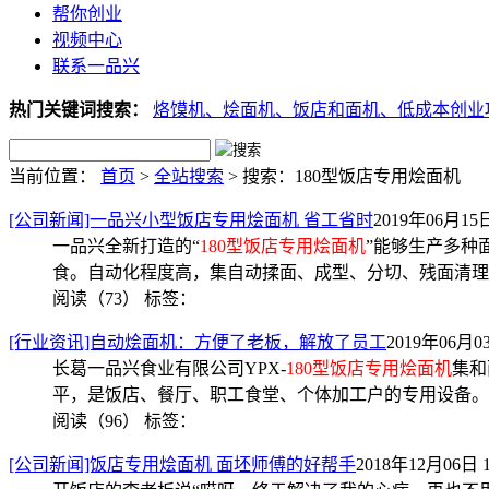
帮你创业
视频中心
联系一品兴
热门关键词搜索：
烙馍机、
烩面机、
饭店和面机、
低成本创业
当前位置：
首页
>
全站搜索
> 搜索：180型饭店专用烩面机
[公司新闻]一品兴小型饭店专用烩面机 省工省时
2019年06月15日
一品兴全新打造的“
180型饭店专用烩面机
”能够生产多种
食。自动化程度高，集自动揉面、成型、分切、残面清理
阅读（73）
标签：
[行业资讯]自动烩面机：方便了老板，解放了员工
2019年06月03
长葛一品兴食业有限公司YPX-
180型饭店专用烩面机
集和
平，是饭店、餐厅、职工食堂、个体加工户的专用设备。
阅读（96）
标签：
[公司新闻]饭店专用烩面机 面坯师傅的好帮手
2018年12月06日 1