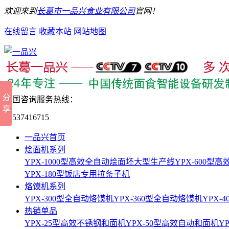
欢迎来到
长葛市一品兴食业有限公司
官网！
在线留言
收藏本站
网站地图
全国咨询服务热线：
15537416715
一品兴首页
烩面机系列
YPX-1000型高效全自动烩面坯大型生产线
YPX-600
YPX-180型饭店专用拉条子机
烙馍机系列
YPX-300型全自动烙馍机
YPX-360型全自动烙馍机
YPX-
热销单品
YPX-25型高效不锈钢和面机
YPX-50型高效自动和面机
Y