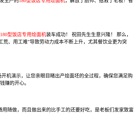
发生产的
180型饭店专用烩面机
，解放了厨师、拯救了老板！省
180型饭店专用烩面机
装车成功！ 祝田先生生意兴隆！ 那么，
用工荒、用工难”导致劳动力成本不断上升，尤其餐饮业更为突
场开机演示，让您亲眼目睹出产烩面坯的全过程，确保您满足购
钱赚的开心。
随用随做，而且做出来的比手工的还要好吃，是老板们发家致富