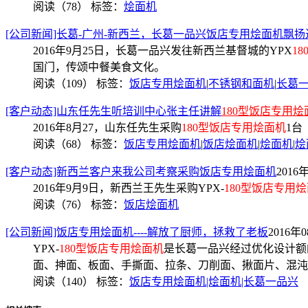
阅读（78）
标签：
烩面机
[公司新闻]长葛-广州-新西兰，长葛一品兴饭店专用烩面机飘
2016年9月25日，长葛一品兴发往新西兰基督城的YPX
1
国门，传颂中餐美食文化。
阅读（109）
标签：
饭店专用烩面机
|
不锈钢和面机
|
长葛
[客户动态]山东任先生听培训中心张主任讲解
180型饭店专用烩
2016年8月27，山东任先生采购
180型饭店专用烩面机
1台
阅读（68）
标签：
饭店专用烩面机
|
饭店烩面机
|
烩面机
|
烩
[客户动态]新西兰客户来我公司考察采购饭店专用烩面机
2016年
2016年9月9日，新西兰王先生采购YPX-
180型饭店专用
阅读（76）
标签：
饭店烩面机
[公司新闻]饭店专用烩面机----解放了厨师，拯救了老板
2016年0
YPX-
180型饭店专用烩面机
是长葛一品兴经过优化设计额
面、抻面、板面、手撕面、拉条、刀削面、揪面片、混沌
阅读（140）
标签：
饭店专用烩面机|烩面机|长葛一品兴