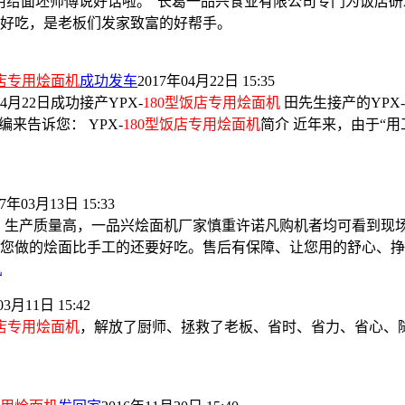
用给面坯师傅说好话啦。”长葛一品兴食业有限公司专门为饭店研
好吃，是老板们发家致富的好帮手。
饭店专用烩面机
成功发车
2017年04月22日 15:35
月22日成功接产YPX-
180型饭店专用烩面机
田先生接产的YPX-
来告诉您： YPX-
180型饭店专用烩面机
简介 近年来，由于“
17年03月13日 15:33
，生产质量高，一品兴烩面机厂家慎重许诺凡购机者均可看到现
您做的烩面比手工的还要好吃。售后有保障、让您用的舒心、挣
机
03月11日 15:42
饭店专用烩面机
，解放了厨师、拯救了老板、省时、省力、省心、