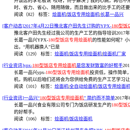
开饭店的李老板说“哎呀，终于解决了我的心病，再也不
时、省力、省心、随用随做，而且做出来的比手工的还要
阅读（82）
标签：
烩面机
|
饭店专用烩面机
|
长葛一品兴
[客户动态]2017年4月22日豫北客户田先生订购的YPX-
180型
豫北客户田先生经过我公司的生产工艺的指导培训2017年4
长葛一品兴YPX-
180型饭店专用烩面机
的性能如何呢？小编
出，“用机器换人”已是
阅读（129）
标签：
烩面机
|
饭店专用烩面机
|
烩面机厂家
[行业资讯]ypx-
180型饭店专用烩面机
是您发财致富的好帮手
20
长葛一品兴ypx-
180型饭店专用烩面机
投资低，操作简单
机，购机以后咱们还将会为您供给免费的生产工艺学习让
阅读（101）
标签：
烩面机
|
全自动烩面机
|
饭店专用烩面
[行业资讯]一品兴“
180型饭店专用烩面机
” 简约而不简单
2017年
长葛一品兴食业有限公司专门为饭店研发生产的
180型
的好帮手。
阅读（106）
标签：
烩面机
|
饭店烩面机