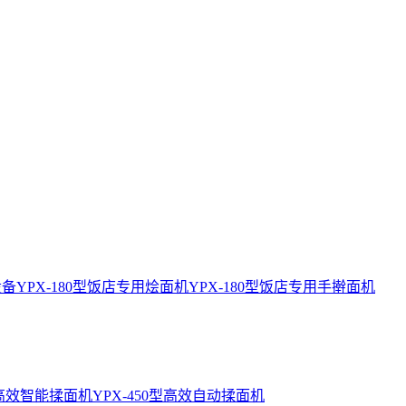
设备
YPX-180型饭店专用烩面机
YPX-180型饭店专用手擀面机
0型高效智能揉面机
YPX-450型高效自动揉面机