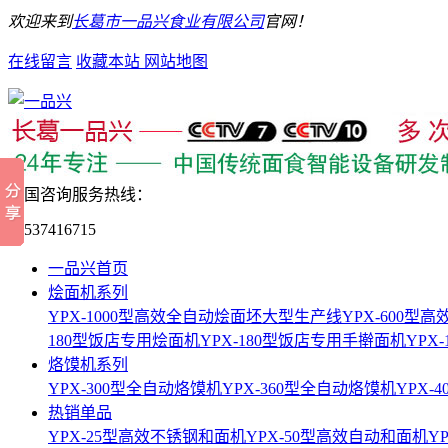
欢迎来到
长葛市一品兴食业有限公司
官网！
在线留言
收藏本站
网站地图
全国咨询服务热线：
15537416715
一品兴首页
烩面机系列
YPX-1000型高效全自动烩面坯大型生产线
YPX-600
180型饭店专用烩面机
YPX-180型饭店专用手擀面机
YPX
烙馍机系列
YPX-300型全自动烙馍机
YPX-360型全自动烙馍机
YPX-
热销单品
YPX-25型高效不锈钢和面机
YPX-50型高效自动和面机
Y