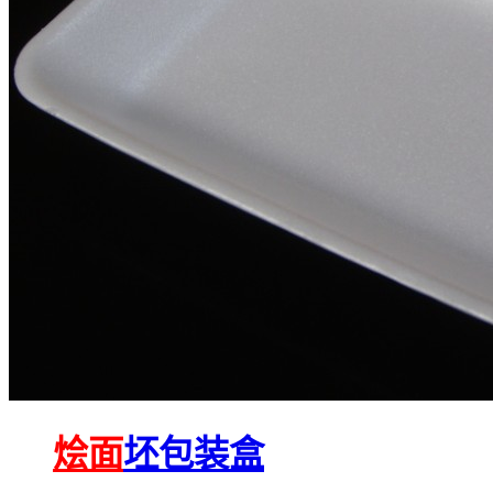
烩面
坯包装盒