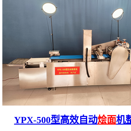
YPX-500型高效自动
烩面
机