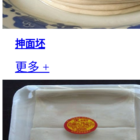
抻面坯
更多 +