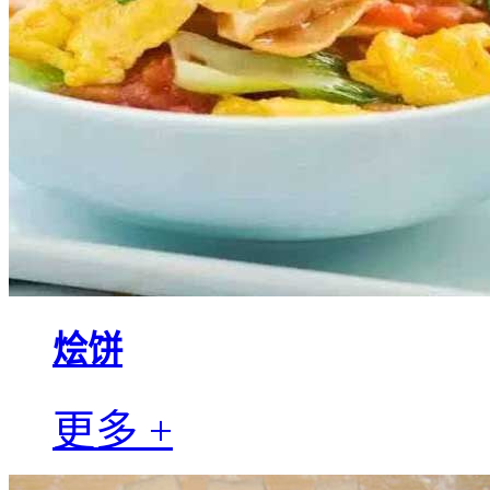
烩饼
更多 +