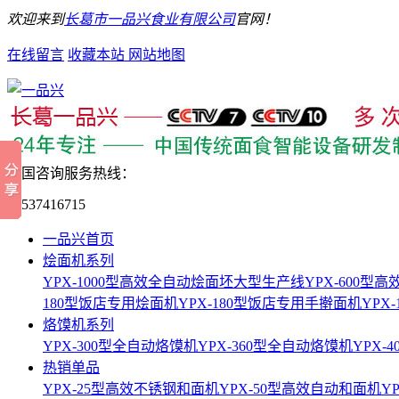
欢迎来到
长葛市一品兴食业有限公司
官网！
在线留言
收藏本站
网站地图
全国咨询服务热线：
15537416715
一品兴首页
烩面机系列
YPX-1000型高效全自动烩面坯大型生产线
YPX-600
180型饭店专用烩面机
YPX-180型饭店专用手擀面机
YPX
烙馍机系列
YPX-300型全自动烙馍机
YPX-360型全自动烙馍机
YPX-
热销单品
YPX-25型高效不锈钢和面机
YPX-50型高效自动和面机
Y