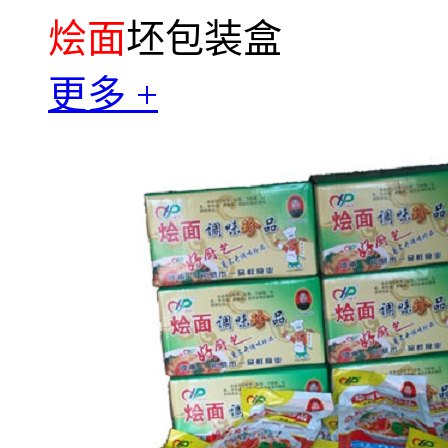
烩面
坯包装盒
更多 +