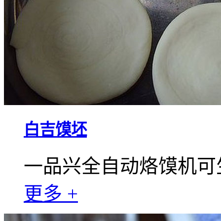
白吉馍坯
一品兴全自动烙馍机可
更多 +