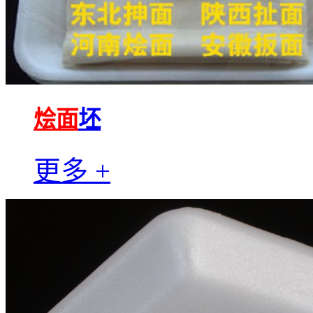
烩面
坯
更多 +