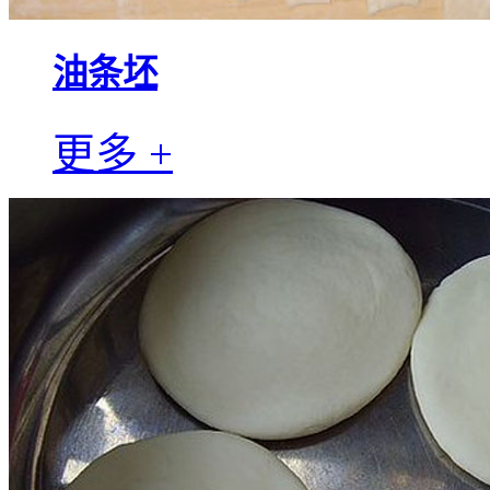
油条坯
更多 +