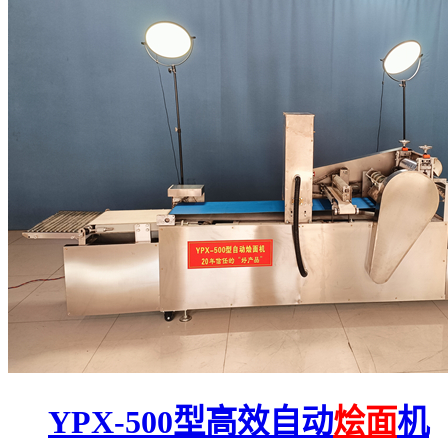
YPX-500型高效自动
烩面
机