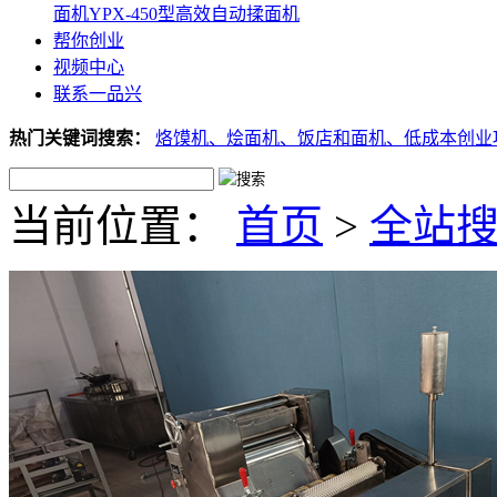
面机
YPX-450型高效自动揉面机
帮你创业
视频中心
联系一品兴
热门关键词搜索：
烙馍机、
烩面机、
饭店和面机、
低成本创业
当前位置：
首页
>
全站