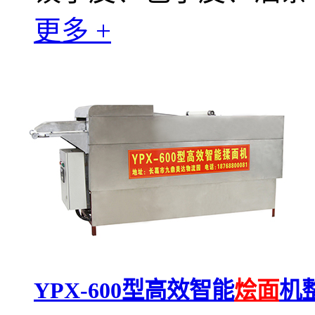
更多 +
YPX-600型高效智能
烩面
机