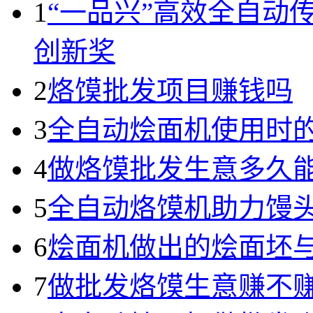
1
“一品兴”高效全自动
创新奖
2
烙馍批发项目赚钱吗
3
全自动烩面机使用时
4
做烙馍批发生意多久
5
全自动烙馍机助力馒
6
烩面机做出的烩面坯
7
做批发烙馍生意赚不