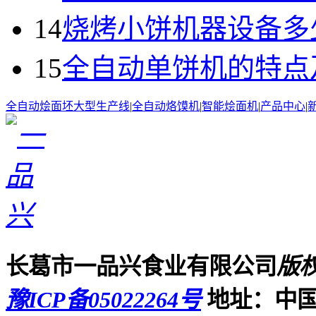
14
烧烤小饼机器设备多
15
全自动单饼机的特点
全自动烩面坯大型生产线
|
全自动烙馍机
|
智能烩面机
|
产品中心
|
长葛市一品兴食业有限公司
版
豫ICP备05022264号
地址：中国