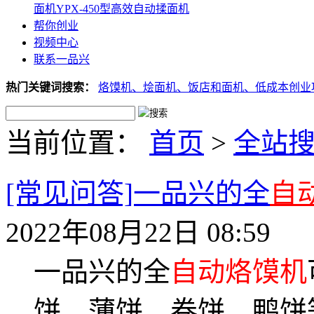
面机
YPX-450型高效自动揉面机
帮你创业
视频中心
联系一品兴
热门关键词搜索：
烙馍机、
烩面机、
饭店和面机、
低成本创业
当前位置：
首页
>
全站
[常见问答]一品兴的全
自
2022年08月22日 08:59
一品兴的全
自动烙馍机
饼、薄饼、卷饼、鸭饼