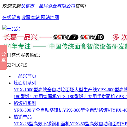
欢迎来到
长葛市一品兴食业有限公司
官网！
在线留言
收藏本站
网站地图
全国咨询服务热线：
15537416715
一品兴首页
烩面机系列
YPX-1000型高效全自动烩面坯大型生产线
YPX-600
180型饭店专用烩面机
YPX-180型饭店专用手擀面机
YPX
烙馍机系列
YPX-300型全自动烙馍机
YPX-360型全自动烙馍机
YPX-
热销单品
YPX-25型高效不锈钢和面机
YPX-50型高效自动和面机
Y