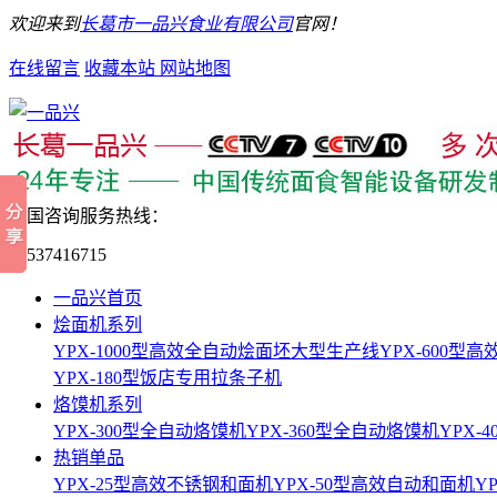
欢迎来到
长葛市一品兴食业有限公司
官网！
在线留言
收藏本站
网站地图
全国咨询服务热线：
15537416715
一品兴首页
烩面机系列
YPX-1000型高效全自动烩面坯大型生产线
YPX-600
YPX-180型饭店专用拉条子机
烙馍机系列
YPX-300型全自动烙馍机
YPX-360型全自动烙馍机
YPX-
热销单品
YPX-25型高效不锈钢和面机
YPX-50型高效自动和面机
Y