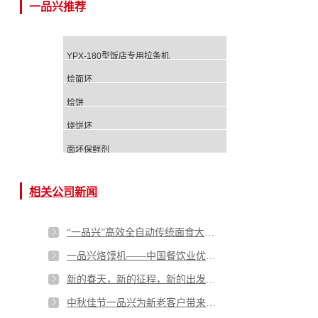
一品兴推荐
YPX-180型饭店专用拉条机
烩面坯
烩饼
烧饼坯
面坯保鲜剂
相关公司新闻
“一品兴”高效全自动传统面食大型生产线 获方便食品创新奖
一品兴烙馍机——中国餐饮业优质解决方案
新的春天，新的征程，新的出发，2023年一品兴不忘初心，奋勇向前！
中秋佳节一品兴为新老客户带来的优惠促销活动