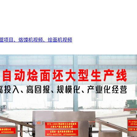
盟项目、
烙馍机视频、
烩面机视频