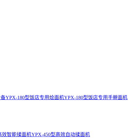
设备
YPX-180型饭店专用烩面机
YPX-180型饭店专用手擀面机
0型高效智能揉面机
YPX-450型高效自动揉面机