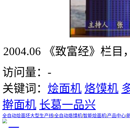
2004.06 《致富经》
访问量：
-
关键词：
烩面机
烙馍机
擀面机
长葛一品兴
全自动烩面坯大型生产线
|
全自动烙馍机
|
智能烩面机
|
产品中心
|