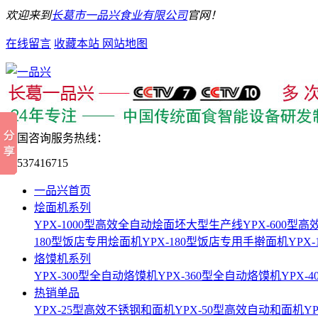
欢迎来到
长葛市一品兴食业有限公司
官网！
在线留言
收藏本站
网站地图
全国咨询服务热线：
15537416715
一品兴首页
烩面机系列
YPX-1000型高效全自动烩面坯大型生产线
YPX-600
180型饭店专用烩面机
YPX-180型饭店专用手擀面机
YPX
烙馍机系列
YPX-300型全自动烙馍机
YPX-360型全自动烙馍机
YPX-
热销单品
YPX-25型高效不锈钢和面机
YPX-50型高效自动和面机
Y