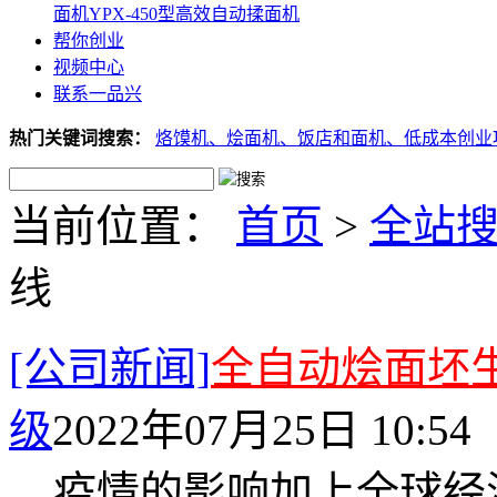
面机
YPX-450型高效自动揉面机
帮你创业
视频中心
联系一品兴
热门关键词搜索：
烙馍机、
烩面机、
饭店和面机、
低成本创业
当前位置：
首页
>
全站
线
[公司新闻]
全自动烩面坯
级
2022年07月25日 10:54
疫情的影响加上全球经