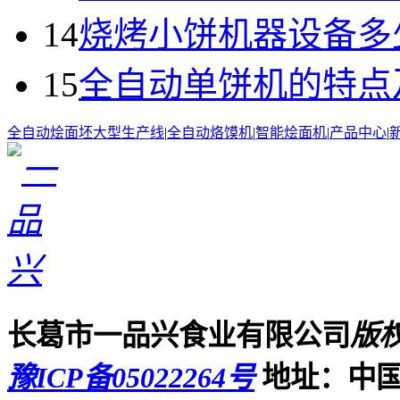
14
烧烤小饼机器设备多
15
全自动单饼机的特点
全自动烩面坯大型生产线
|
全自动烙馍机
|
智能烩面机
|
产品中心
|
长葛市一品兴食业有限公司
版
豫ICP备05022264号
地址：中国