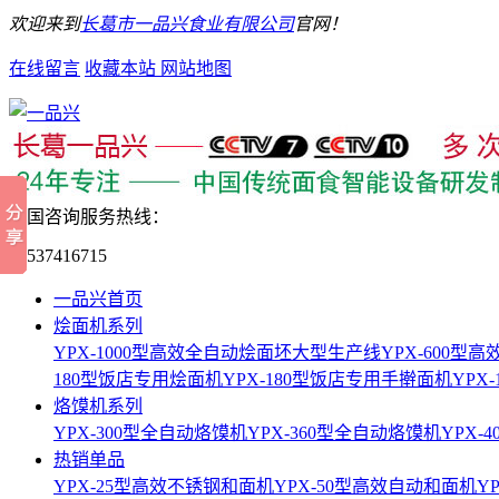
欢迎来到
长葛市一品兴食业有限公司
官网！
在线留言
收藏本站
网站地图
全国咨询服务热线：
15537416715
一品兴首页
烩面机系列
YPX-1000型高效全自动烩面坯大型生产线
YPX-600
180型饭店专用烩面机
YPX-180型饭店专用手擀面机
YPX
烙馍机系列
YPX-300型全自动烙馍机
YPX-360型全自动烙馍机
YPX-
热销单品
YPX-25型高效不锈钢和面机
YPX-50型高效自动和面机
Y