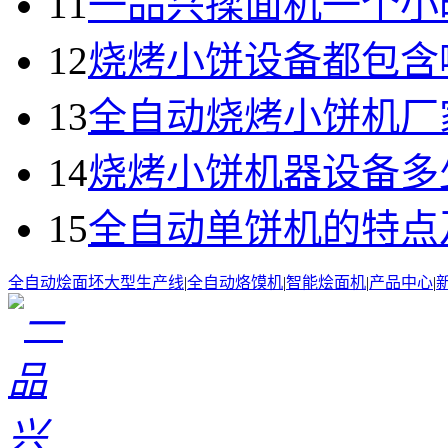
11
一品兴揉面机一个小
12
烧烤小饼设备都包含
13
全自动烧烤小饼机厂
14
烧烤小饼机器设备多
15
全自动单饼机的特点
全自动烩面坯大型生产线
|
全自动烙馍机
|
智能烩面机
|
产品中心
|