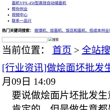
面机
YPX-450型高效自动揉面机
帮你创业
视频中心
联系一品兴
热门关键词搜索：
烙馍机、
烩面机、
饭店和面机、
低成本创业
当前位置：
首页
>
全站
[行业资讯]做烩面坯批发
月09日 14:09
要说做烩面片坯批发生
肯定的，但是做生意都