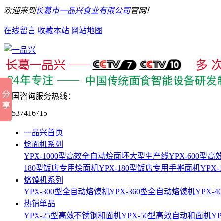
欢迎来到
长葛市一品兴食业有限公司
官网！
在线留言
收藏本站
网站地图
全国咨询服务热线：
15537416715
一品兴首页
烩面机系列
YPX-1000型高效全自动烩面坯大型生产线
YPX-600
180型饭店专用烩面机
YPX-180型饭店专用手擀面机
YPX
烙馍机系列
YPX-300型全自动烙馍机
YPX-360型全自动烙馍机
YPX-
热销单品
YPX-25型高效不锈钢和面机
YPX-50型高效自动和面机
Y